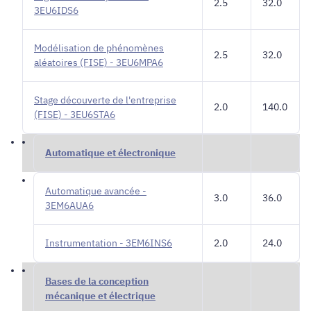
2.5
32.0
3EU6IDS6
Modélisation de phénomènes
2.5
32.0
aléatoires (FISE) - 3EU6MPA6
Stage découverte de l'entreprise
2.0
140.0
(FISE) - 3EU6STA6
Automatique et électronique
Automatique avancée -
3.0
36.0
3EM6AUA6
Instrumentation - 3EM6INS6
2.0
24.0
Bases de la conception
mécanique et électrique