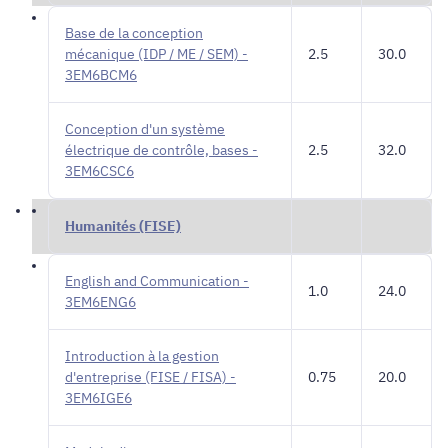
Base de la conception
mécanique (IDP / ME / SEM) -
2.5
30.0
3EM6BCM6
Conception d'un système
électrique de contrôle, bases -
2.5
32.0
3EM6CSC6
Humanités (FISE)
English and Communication -
1.0
24.0
3EM6ENG6
Introduction à la gestion
d'entreprise (FISE / FISA) -
0.75
20.0
3EM6IGE6