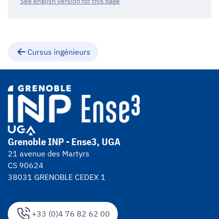
See english version for this page
Cursus ingénieurs
Grenoble INP - Ense3, UGA
21 avenue des Martyrs
CS 90624
38031 GRENOBLE CEDEX 1
+33 (0)4 76 82 62 00