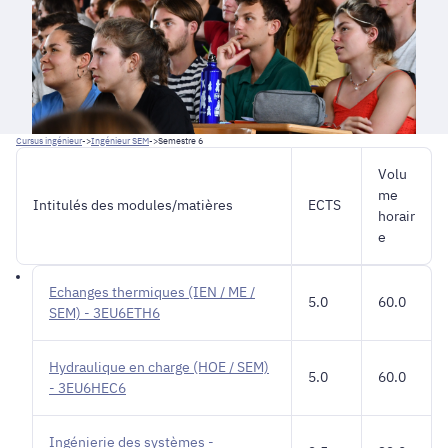
Cursus ingénieur
->
Ingénieur SEM
->
Semestre 6
Volu
me
Intitulés des modules/matières
ECTS
horair
e
Echanges thermiques (IEN / ME /
5.0
60.0
SEM) - 3EU6ETH6
Hydraulique en charge (HOE / SEM)
5.0
60.0
- 3EU6HEC6
Ingénierie des systèmes -