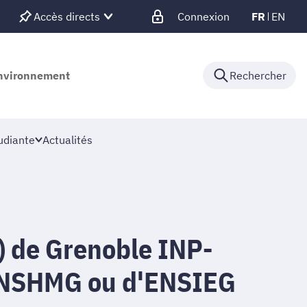
Accès directs
Connexion
FR
EN
'environnement
Rechercher
udiante
Actualités
) de Grenoble INP-
ENSHMG ou d'ENSIEG