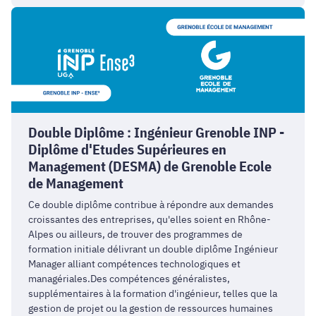
Double
Diplôme
:
Ingénieur
Grenoble
INP
-
Double Diplôme : Ingénieur Grenoble INP -
Diplôme
Diplôme d'Etudes Supérieures en
d'Etudes
Management (DESMA) de Grenoble Ecole
Supérieures
de Management
en
Management
Ce double diplôme contribue à répondre aux demandes
(DESMA)
croissantes des entreprises, qu'elles soient en Rhône-
de
Alpes ou ailleurs, de trouver des programmes de
Grenoble
formation initiale délivrant un double diplôme Ingénieur
Manager alliant compétences technologiques et
Ecole
managériales.Des compétences généralistes,
de
supplémentaires à la formation d'ingénieur, telles que la
Management
gestion de projet ou la gestion de ressources humaines