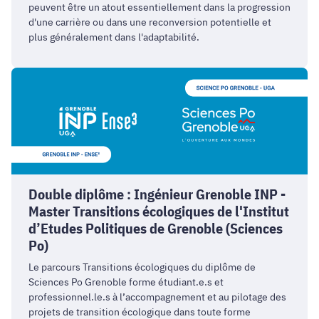
peuvent être un atout essentiellement dans la progression
d'une carrière ou dans une reconversion potentielle et
plus généralement dans l'adaptabilité.
Double
diplôme
:
Ingénieur
Grenoble
INP
-
Double diplôme : Ingénieur Grenoble INP -
Master
Master Transitions écologiques de l'Institut
Transitions
d’Etudes Politiques de Grenoble (Sciences
écologiques
Po)
de
l'Institut
Le parcours Transitions écologiques du diplôme de
d’Etudes
Sciences Po Grenoble forme étudiant.e.s et
Politiques
professionnel.le.s à l’accompagnement et au pilotage des
de
projets de transition écologique dans toute forme