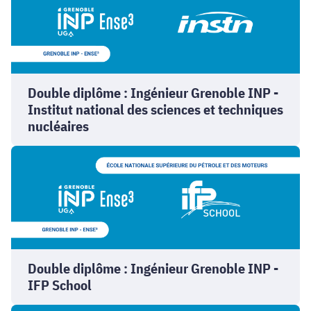
:
Ingénieur
Grenoble
INP
-
Double diplôme : Ingénieur Grenoble INP -
Institut
Institut national des sciences et techniques
national
nucléaires
des
sciences
Double
et
diplôme
techniques
:
nucléaires
Ingénieur
Grenoble
INP
-
Double diplôme : Ingénieur Grenoble INP -
IFP
IFP School
School