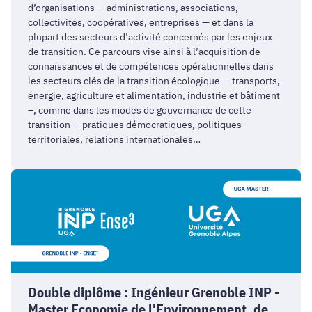
d’organisations — administrations, associations,
Grenoble
collectivités, coopératives, entreprises — et dans la
(Sciences
plupart des secteurs d’activité concernés par les enjeux
Po)
de transition. Ce parcours vise ainsi à l’acquisition de
connaissances et de compétences opérationnelles dans
les secteurs clés de la transition écologique — transports,
énergie, agriculture et alimentation, industrie et bâtiment
–, comme dans les modes de gouvernance de cette
transition — pratiques démocratiques, politiques
territoriales, relations internationales…
Double
diplôme
:
Ingénieur
Grenoble
INP
-
Double diplôme : Ingénieur Grenoble INP -
Master
Master Economie de l'Environnement, de
Economie