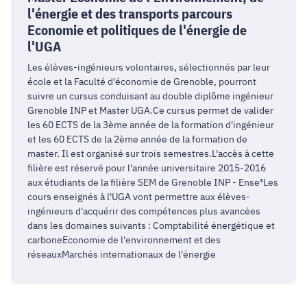
l'énergie et des transports parcours
de
Economie et politiques de l'énergie de
l'Environnement,
l'UGA
de
l'énergie
Les élèves-ingénieurs volontaires, sélectionnés par leur
et
école et la Faculté d'économie de Grenoble, pourront
des
suivre un cursus conduisant au double diplôme ingénieur
transports
Grenoble INP et Master UGA.Ce cursus permet de valider
les 60 ECTS de la 3ème année de la formation d'ingénieur
parcours
et les 60 ECTS de la 2ème année de la formation de
Economie
master. Il est organisé sur trois semestres.L'accès à cette
et
filière est réservé pour l'année universitaire 2015-2016
politiques
aux étudiants de la filière SEM de Grenoble INP - Ense³Les
de
cours enseignés à l'UGA vont permettre aux élèves-
l'énergie
ingénieurs d'acquérir des compétences plus avancées
de
dans les domaines suivants : Comptabilité énergétique et
carboneEconomie de l'environnement et des
l'UGA
réseauxMarchés internationaux de l'énergie