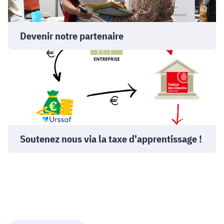
Devenir notre partenaire
Soutenez
nous
via
la
taxe
d'apprentissage
!
Soutenez nous via la taxe d'apprentissage !