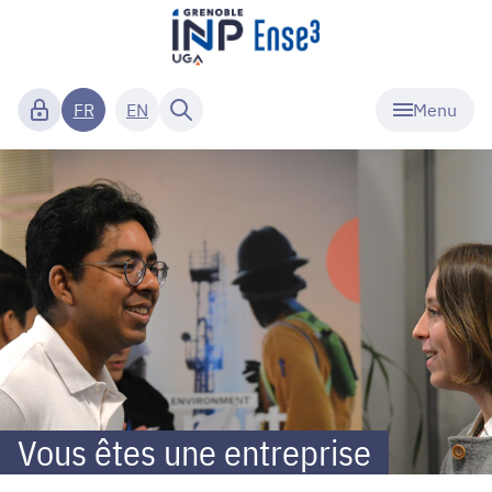
Menu
FR
EN
Grenoble
INP
-
Ense3
-
Partenaires
Vous êtes une entreprise