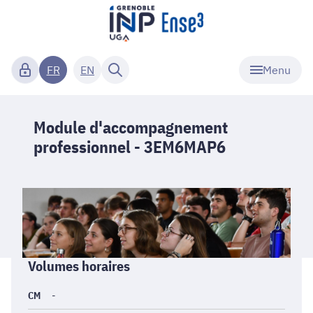
Menu
FR
EN
Module d'accompagnement
professionnel - 3EM6MAP6
Informations
Volumes horaires
générales
CM
-