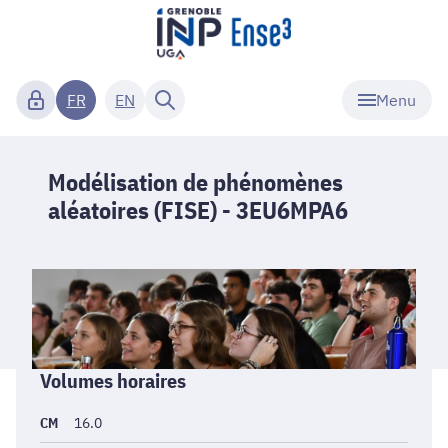
Menu
FR
EN
Modélisation de phénomènes
aléatoires (FISE) - 3EU6MPA6
Informations
Volumes horaires
générales
CM
16.0