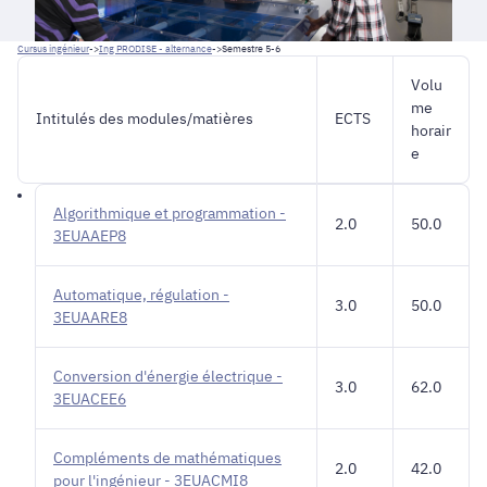
Cursus ingénieur
->
Ing PRODISE - alternance
->
Semestre 5-6
Volu
me
Intitulés des modules/matières
ECTS
horair
e
Algorithmique et programmation -
2.0
50.0
3EUAAEP8
Automatique, régulation -
3.0
50.0
3EUAARE8
Conversion d'énergie électrique -
3.0
62.0
3EUACEE6
Compléments de mathématiques
2.0
42.0
pour l'ingénieur - 3EUACMI8