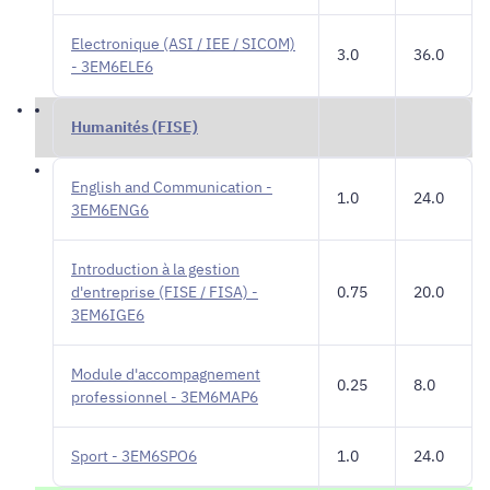
Electronique (ASI / IEE / SICOM)
3.0
36.0
- 3EM6ELE6
Humanités (FISE)
English and Communication -
1.0
24.0
3EM6ENG6
Introduction à la gestion
d'entreprise (FISE / FISA) -
0.75
20.0
3EM6IGE6
Module d'accompagnement
0.25
8.0
professionnel - 3EM6MAP6
Sport - 3EM6SPO6
1.0
24.0