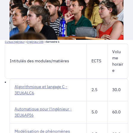
Cursus ingénieur
->
Ingénieur IEE
->
Semestre 6
Volu
me
Intitulés des modules/matières
ECTS
horair
e
Algorithmique et langage C -
2.5
30.0
3EU6ALC6
Automatique pour l'ingénieur -
5.0
60.0
3EU6API6
Modélisation de phénomènes