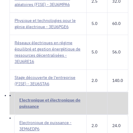
2.5
32.0
aléatoires (FISE) - 3EU6MPA6
Physique et technologies pour le
5.0
60.0
génie électrique - 3EU6PGE6
Réseaux électriques en régime
équilibré et gestion énergétique de
5.0
56.0
ressources décentralisées -
3EU6RE16
Stage découverte de l'entreprise
2.0
140.0
(FISE) - 3EU6STA6
Electronique et électronique de
puissance
Electronique de puissance -
2.0
24.0
3EM6EDP6