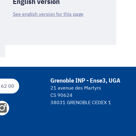
English version
See english version for this page
Grenoble INP - Ense3, UGA
 62 00
21 avenue des Martyrs
CS 90624
38031 GRENOBLE CEDEX 1