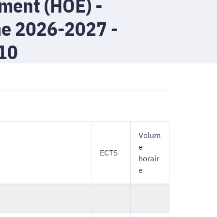
ment (HOE) -
e 2026-2027 -
10
Volum
e
ECTS
horair
e