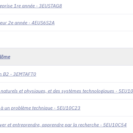
treprise 1re année - 3EUSTAG8
nieur 2e année - 4EUS6S2A
plôme
mum B2 - 3EMTAFT0
aturels et physiques, et des systèmes technologiques - 5EU
e à un problème technique - 5EU10C23
over et entreprendre, apprendre par la recherche - 5EU10C54