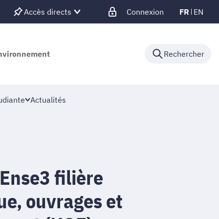
Accès directs
Connexion
FR
EN
'environnement
Rechercher
udiante
Actualités
Ense3 filière
ue, ouvrages et