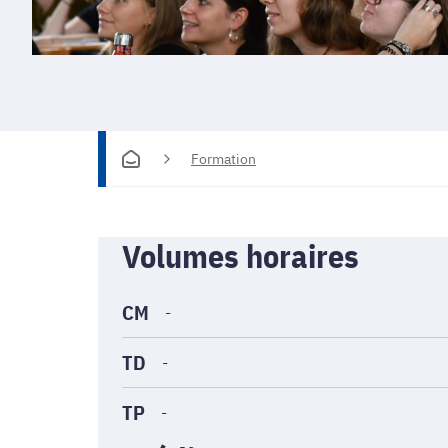
Formation
Informations
Volumes horaires
générales
CM
-
TD
-
TP
-