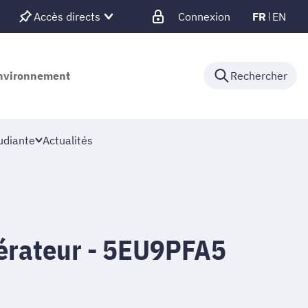
Accès directs
Connexion
FR
EN
'environnement
Rechercher
udiante
Actualités
dérateur - 5EU9PFA5