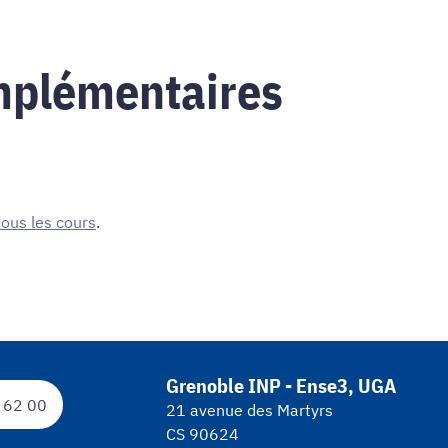
mplémentaires
 tous les cours
.
Grenoble INP - Ense3, UGA
 62 00
21 avenue des Martyrs
CS 90624