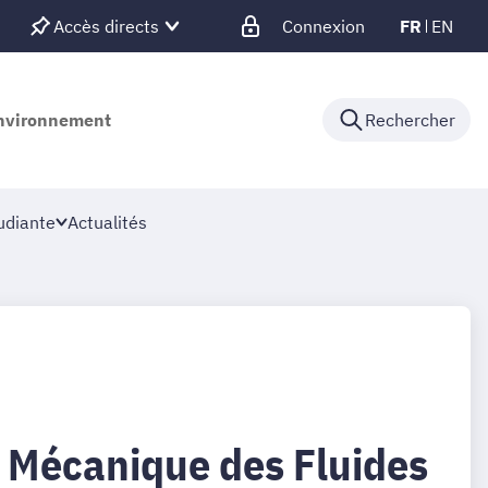
Accès directs
Connexion
FR
EN
'environnement
Rechercher
udiante
Actualités
 Mécanique des Fluides