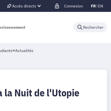
Accès directs
Connexion
FR
EN
'environnement
Rechercher
udiante
Actualités
 la Nuit de l'Utopie