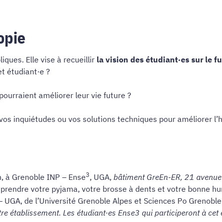
opie
iques. Elle vise à recueillir
la vision des étudiant·es sur le 
et étudiant·e ?
ourraient améliorer leur vie future ?
os inquiétudes ou vos solutions techniques pour améliorer l’hab
3
, à Grenoble INP – Ense
, UGA,
bâtiment GreEn-ER, 21 avenue
à prendre votre pyjama, votre brosse à dents et votre bonne h
 – UGA, de l’Université Grenoble Alpes et Sciences Po Grenoble
re établissement. Les étudiant·es Ense3 qui participeront à ce