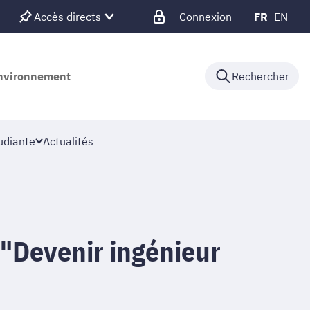
Accès directs
Connexion
FR
EN
'environnement
Rechercher
udiante
Actualités
 "Devenir ingénieur