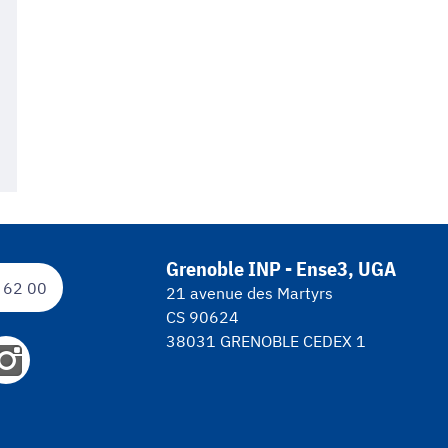
Grenoble INP - Ense3, UGA
 62 00
21 avenue des Martyrs
CS 90624
38031 GRENOBLE CEDEX 1