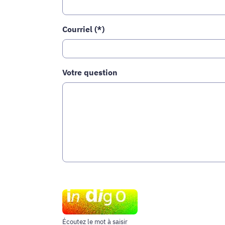
Courriel (*)
Votre question
Champ
pour
les
robots.
Écoutez le mot à saisir