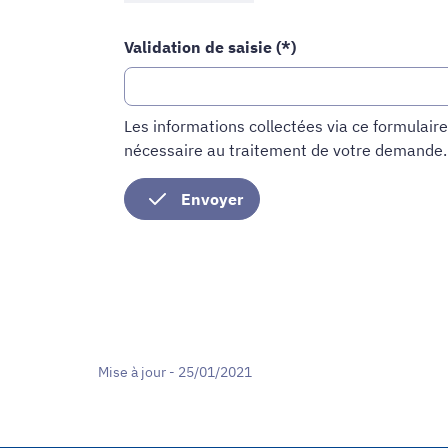
Si
vous
Validation de saisie (*)
êtes
humains,
merci
de
Les informations collectées via ce formulair
le
nécessaire au traitement de votre demande
laisser
vide.
Mise à jour - 25/01/2021