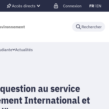
Accès directs
Connexion
FR
EN
'environnement
Rechercher
udiante
Actualités
question au service
ment International et