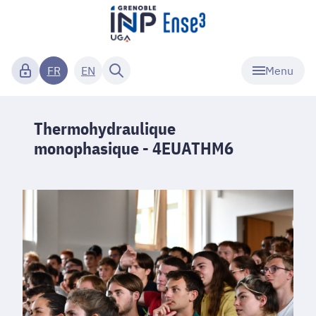
Menu
FR
EN
Thermohydraulique
monophasique - 4EUATHM6