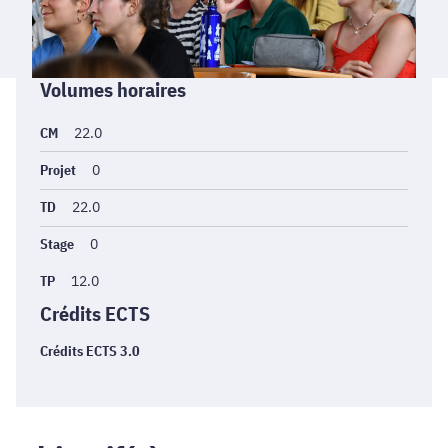
Informations
Volumes horaires
générales
CM
22.0
Projet
0
TD
22.0
Stage
0
TP
12.0
Crédits ECTS
Crédits ECTS 3.0