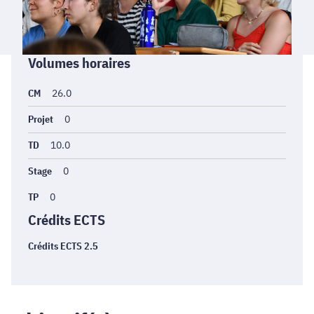
Informations
Volumes horaires
générales
CM
26.0
Projet
0
TD
10.0
Stage
0
TP
0
Crédits ECTS
Crédits ECTS 2.5