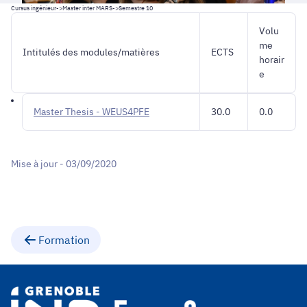
Cursus ingénieur
->
Master inter MARS
->
Semestre 10
Volu
me
Intitulés des modules/matières
ECTS
horair
e
Master Thesis - WEUS4PFE
30.0
0.0
Mise à jour - 03/09/2020
Formation