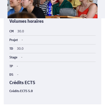
Informations
Volumes horaires
générales
CM
30.0
Projet
-
TD
30.0
Stage
-
TP
-
DS
-
Crédits ECTS
Crédits ECTS 5.0