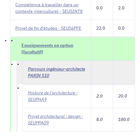
Compétence à travailler dans un
0.0
2.0
contexte interculturel - 5EU5INT8
Projet de fin d'études - 5EUS6PFE
22.0
0.0
Enseignements en option
(facultatif)
Parcours ingénieur-architecte
PARIN S10
Histoire de l'architecture -
2.0
20.0
5EUPHA9
Projet architectural : design -
8.0
180.0
5EUPPAD9