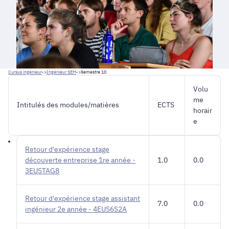
Cursus ingénieur
->
Ingénieur SEM
->
Semestre 10
Volu
me
Intitulés des modules/matières
ECTS
horair
e
Retour d'expérience stage
découverte entreprise 1re année -
1.0
0.0
3EUSTAG8
Retour d'expérience stage assistant
7.0
0.0
ingénieur 2e année - 4EUS6S2A