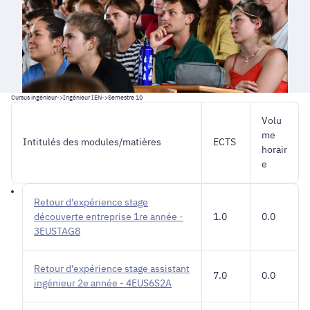
Cursus ingénieur
->
Ingénieur IEN
->
Semestre 10
Volu
me
Intitulés des modules/matières
ECTS
horair
e
Retour d'expérience stage
découverte entreprise 1re année -
1.0
0.0
3EUSTAG8
Retour d'expérience stage assistant
7.0
0.0
ingénieur 2e année - 4EUS6S2A