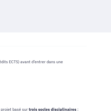
dits ECTS) avant d’entrer dans une
 projet basé sur
trois socles disciplinaires
: