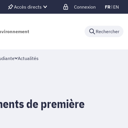
Accès directs
Connexion
FR
EN
'environnement
Rechercher
udiante
Actualités
ents de première