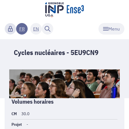
Menu
FR
EN
Cycles nucléaires - 5EU9CN9
Informations
Volumes horaires
générales
CM
30.0
Projet
-