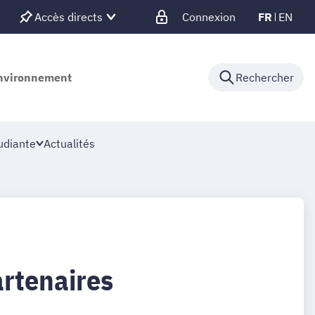
Accès directs
Connexion
FR
EN
'environnement
Rechercher
udiante
Actualités
artenaires