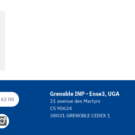
Grenoble INP - Ense3, UGA
 62 00
21 avenue des Martyrs
CS 90624
38031 GRENOBLE CEDEX 1