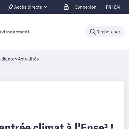
Accès directs
Connexion
FR
EN
'environnement
Rechercher
udiante
Actualités
ntrée climat à l'Ense³ !