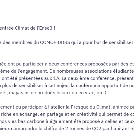
ntrée Climat de l'Ense3 !
tive des membres du COMOP DDRS qui a pour but de sensibilise
née ont pu participer à deux conférences proposées par des ét
e thème de l'engagement. De nombreuses associations étudiant
ns ont été présentées aux 1A. La deuxième conférence, présen
plus de sensibiliser à cet enjeu, la conférence apportait de n
ts, magasins de produits locaux ou en vrac, etc.).
ment pu participer à l'atelier la Fresque du Climat, animée 
er riche en échange, en partage et en créativité qui permet de
nos vies bas carbone à également été proposé à celles et ceux
mieux comprendre le chiffre de 2 tonnes de CO2 par habitant et