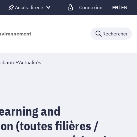
Accès directs
Connexion
FR
EN
'environnement
Rechercher
udiante
Actualités
earning and
on (toutes filières /