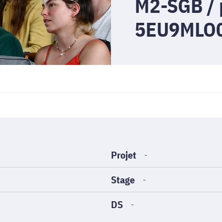
M2-SGB / 
5EU9MLO
Projet
-
Stage
-
DS
-