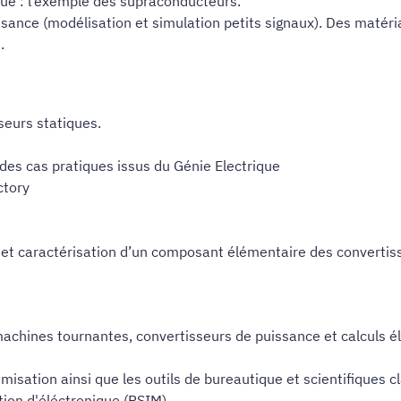
que : l’exemple des supraconducteurs.
sance (modélisation et simulation petits signaux). Des matéri
.
eurs statiques.
des cas pratiques issus du Génie Electrique
ctory
on et caractérisation d’un composant élémentaire des convertis
chines tournantes, convertisseurs de puissance et calculs él
sation ainsi que les outils de bureautique et scientifiques cla
tion d'éléctronique (PSIM)