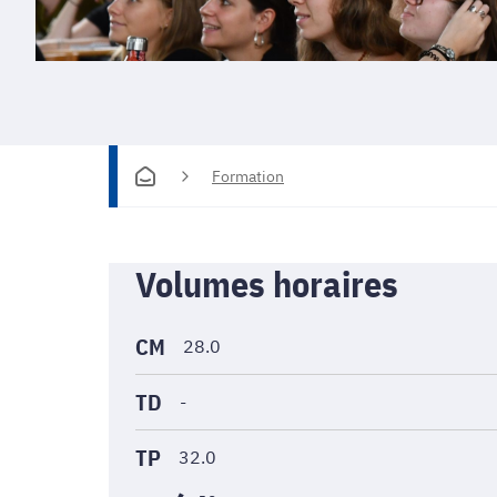
Formation
Informations
Volumes horaires
générales
CM
28.0
TD
-
TP
32.0