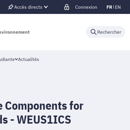
Accès directs
Connexion
FR
EN
'environnement
Rechercher
udiante
Actualités
e Components for
ds - WEUS1ICS